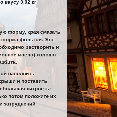
о вкусу 0,02 кг
ную форму, края смазать
о коржа фольгой. Это
еобходимо растворить и
имонное масло) хорошо
взбить.
сой наполнить
крыши и поставить
Небольшая хитрость:
ько потом положите их
и затруднений