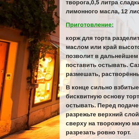
творога,0,5 литра сладк
лимонного масла, 12 ли
Приготовление:
корж для торта раздели
маслом или край высото
позволит в дальнейшем 
поставить остывать. Са
размешать, растворённы
В конце сильно взбитые
бисквитную основу торт
остывать. Перед подаче
разрежьте верхний слой
сверху на творожную ма
разрезать ровно торт.