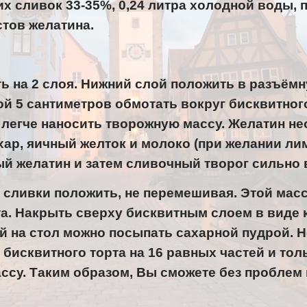
их сливок 33-35%, 0,24 литра холодной воды, п
стов желатина.
ть на 2 слоя. Нижний слой положить в разъём
й 5 сантиметров обмотать вокруг бисквитног
легче наносить творожную массу. Желатин н
хар, яичный желток и молоко (при желании л
й желатин и затем сливочный творог сильно 
 сливки положить, не перемешивая. Этой мас
а. Накрыть сверху бисквитным слоем в виде 
й на стол можно посыпать сахарной пудрой. 
 бисквитного торта на 16 равных частей и тол
ссу. Таким образом, Вы сможете без проблем 